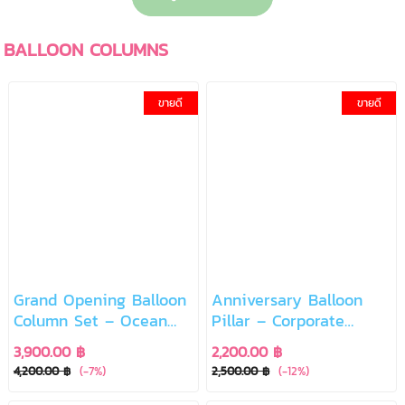
BALLOON COLUMNS
ขายดี
ขายดี
Grand Opening Balloon
Anniversary Balloon
Column Set – Ocean
Pillar – Corporate
Blue
Celebration Edition
3,900.00 ฿
2,200.00 ฿
4,200.00 ฿
(-7%)
2,500.00 ฿
(-12%)