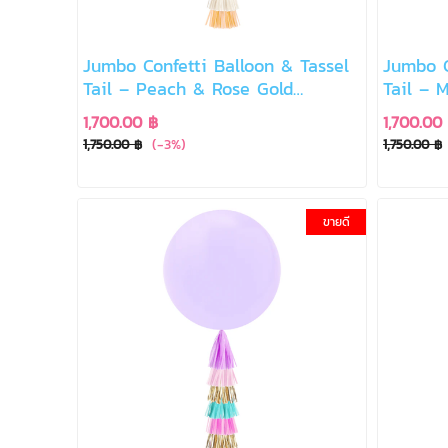
Jumbo Confetti Balloon & Tassel
Jumbo C
Tail – Peach & Rose Gold
Tail – 
Romance
1,700.00 ฿
1,700.00
(-3%)
1,750.00 ฿
1,750.00 ฿
ขายดี