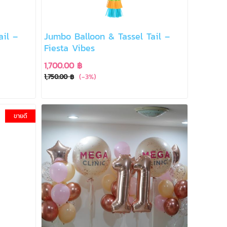
ail –
Jumbo Balloon & Tassel Tail –
Fiesta Vibes
1,700.00 ฿
(-3%)
1,750.00 ฿
ขายดี