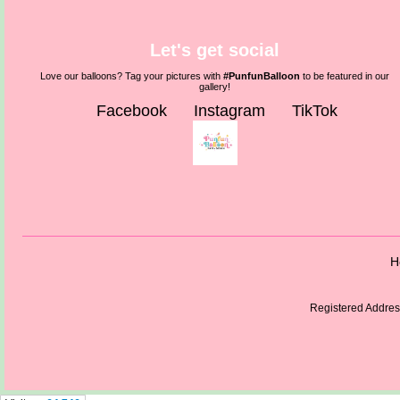
Let's get social
Love our balloons? Tag your pictures with
#PunfunBalloon
to be featured in our
gallery!
Facebook
Instagram
TikTok
H
Registered Address