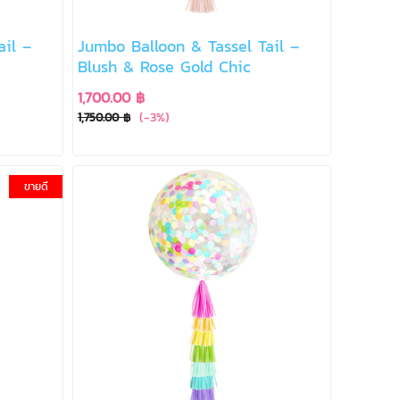
ail –
Jumbo Balloon & Tassel Tail –
Blush & Rose Gold Chic
1,700.00 ฿
(-3%)
1,750.00 ฿
ขายดี