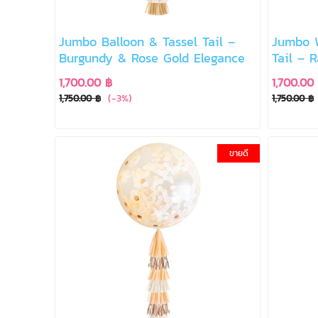
Jumbo Balloon & Tassel Tail –
Jumbo W
Burgundy & Rose Gold Elegance
Tail – 
1,700.00 ฿
1,700.00
(-3%)
1,750.00 ฿
1,750.00 ฿
ขายดี