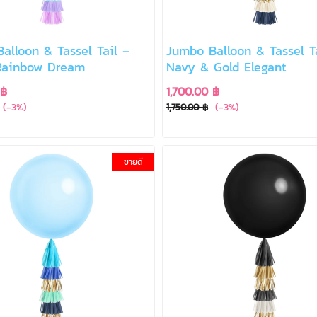
alloon & Tassel Tail –
Jumbo Balloon & Tassel T
Rainbow Dream
Navy & Gold Elegant
 ฿
1,700.00 ฿
(-3%)
(-3%)
1,750.00 ฿
ขายดี