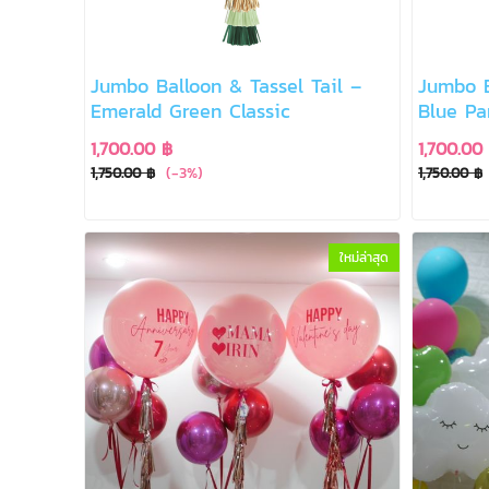
Jumbo Balloon & Tassel Tail –
Jumbo B
Emerald Green Classic
Blue Pa
1,700.00 ฿
1,700.00
(-3%)
1,750.00 ฿
1,750.00 ฿
ใหม่ล่าสุด