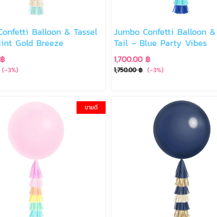
onfetti Balloon & Tassel
Jumbo Confetti Balloon &
Mint Gold Breeze
Tail – Blue Party Vibes
 ฿
1,700.00 ฿
(-3%)
(-3%)
1,750.00 ฿
ขายดี