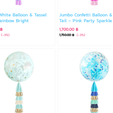
hite Balloon & Tassel
Jumbo Confetti Balloon &
Rainbow Bright
Tail – Pink Party Sparkle
 ฿
1,700.00 ฿
(-3%)
(-3%)
1,750.00 ฿