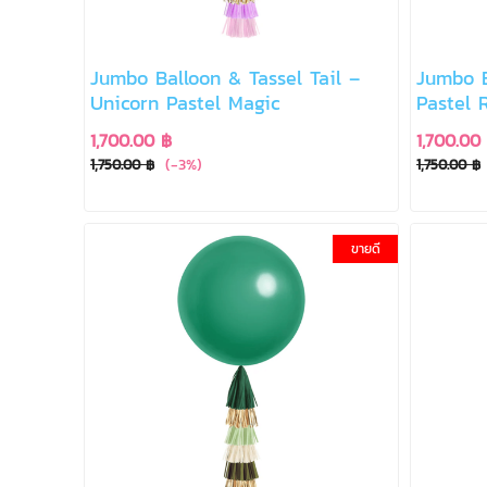
Jumbo Balloon & Tassel Tail –
Jumbo B
Unicorn Pastel Magic
Pastel 
1,700.00 ฿
1,700.00
(-3%)
1,750.00 ฿
1,750.00 ฿
ขายดี