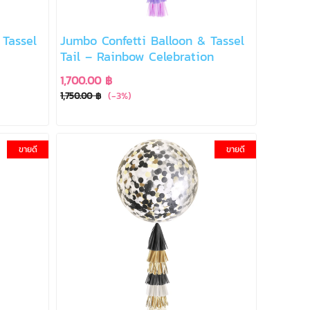
 Tassel
Jumbo Confetti Balloon & Tassel
Tail – Rainbow Celebration
1,700.00 ฿
(-3%)
1,750.00 ฿
ขายดี
ขายดี