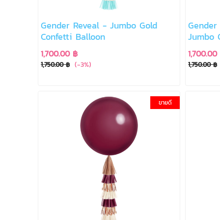
Gender Reveal - Jumbo Gold
Gender 
Confetti Balloon
Jumbo C
1,700.00 ฿
1,700.00
(-3%)
1,750.00 ฿
1,750.00 ฿
ขายดี