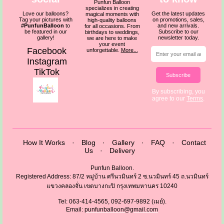
Punfun Balloon
specializes in creating
Love our balloons?
Get the latest updates
magical moments with
Tag your pictures with
on promotions, sales,
high-quality balloons
#PunfunBalloon
to
and new arrivals.
for all occasions. From
be featured in our
Subscribe to our
birthdays to weddings,
gallery!
newsletter today.
we are here to make
your event
Facebook
unforgettable.
More...
Instagram
TikTok
Subscribe
By subscribing, you
agree to our
Terms
.
How It Works
·
Blog
·
Gallery
·
FAQ
·
Contact
Us
·
Delivery
Punfun Balloon.
Registered Address: 87/2 หมู่บ้าน ศรีนวมินทร์ 2 ซ.นวมินทร์ 45 ถ.นวมินทร์
แขวงคลองจั่น เขตบางกะปิ กรุงเทพมหานคร 10240
Tel: 063-414-4565, 092-697-9892 (เมย์).
Email:
punfunballoon@gmail.com