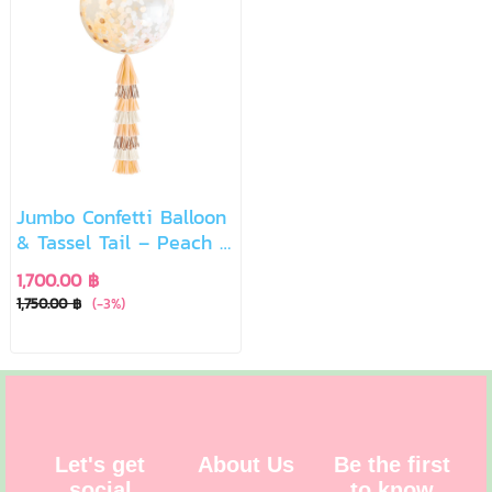
Jumbo Confetti Balloon
& Tassel Tail – Peach &
Rose Gold Romance
1,700.00 ฿
1,750.00 ฿
(-3%)
Let's get
About Us
Be the first
social
to know