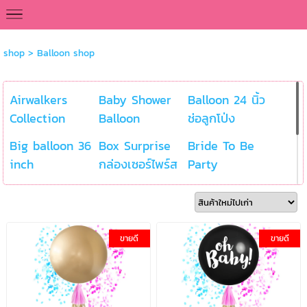
<
shop
>
Balloon shop
Airwalkers
Baby Shower
Balloon 24 นิ้ว
Collection
Balloon
ช่อลูกโป่ง
Big balloon 36
Box Surprise
Bride To Be
inch
กล่องเซอร์ไพร์ส
Party
Congratulations
Flower Balloon
Room Balloon
Balloon
Decoration
Wedding
ขายดี
ขายดี
Balloon