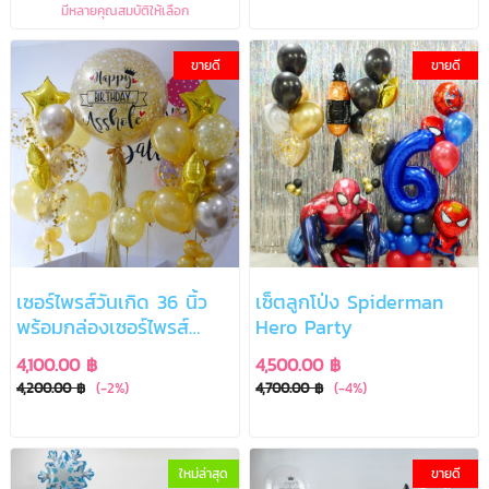
มีหลายคุณสมบัติให้เลือก
ขายดี
ขายดี
เซอร์ไพรส์วันเกิด 36 นิ้ว
เซ็ตลูกโป่ง Spiderman
พร้อมกล่องเซอร์ไพรส์
Hero Party
ขนาดใหญ่
4,100.00 ฿
4,500.00 ฿
4,200.00 ฿
(-2%)
4,700.00 ฿
(-4%)
ใหม่ล่าสุด
ขายดี