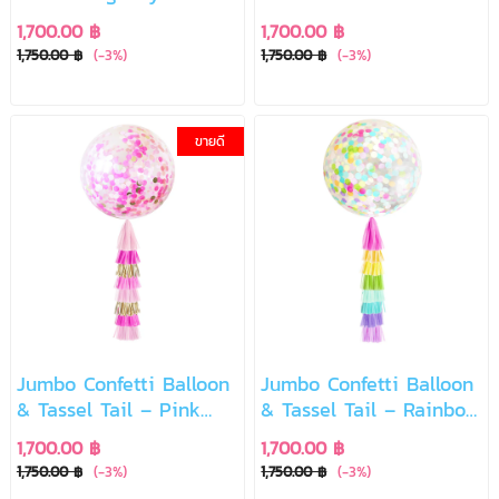
Gold Elegance
Bright
1,700.00 ฿
1,700.00 ฿
1,750.00 ฿
(-3%)
1,750.00 ฿
(-3%)
ขายดี
Jumbo Confetti Balloon
Jumbo Confetti Balloon
& Tassel Tail – Pink
& Tassel Tail – Rainbow
Party Sparkle
Celebration
1,700.00 ฿
1,700.00 ฿
1,750.00 ฿
(-3%)
1,750.00 ฿
(-3%)