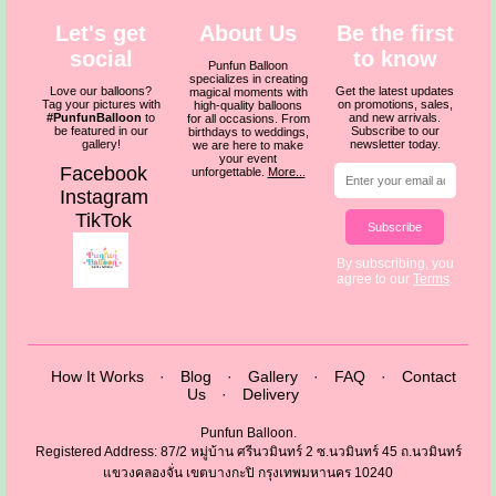
Let's get
About Us
Be the first
social
to know
Punfun Balloon
specializes in creating
Love our balloons?
Get the latest updates
magical moments with
Tag your pictures with
on promotions, sales,
high-quality balloons
#PunfunBalloon
to
and new arrivals.
for all occasions. From
be featured in our
Subscribe to our
birthdays to weddings,
gallery!
newsletter today.
we are here to make
your event
Facebook
unforgettable.
More...
Instagram
TikTok
Subscribe
By subscribing, you
agree to our
Terms
.
How It Works
·
Blog
·
Gallery
·
FAQ
·
Contact
Us
·
Delivery
Punfun Balloon.
Registered Address: 87/2 หมู่บ้าน ศรีนวมินทร์ 2 ซ.นวมินทร์ 45 ถ.นวมินทร์
แขวงคลองจั่น เขตบางกะปิ กรุงเทพมหานคร 10240