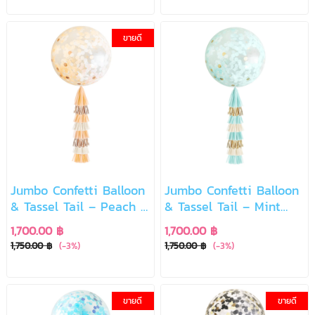
ขายดี
Jumbo Confetti Balloon
Jumbo Confetti Balloon
& Tassel Tail – Peach &
& Tassel Tail – Mint
Rose Gold Romance
Gold Breeze
1,700.00 ฿
1,700.00 ฿
1,750.00 ฿
(-3%)
1,750.00 ฿
(-3%)
ขายดี
ขายดี