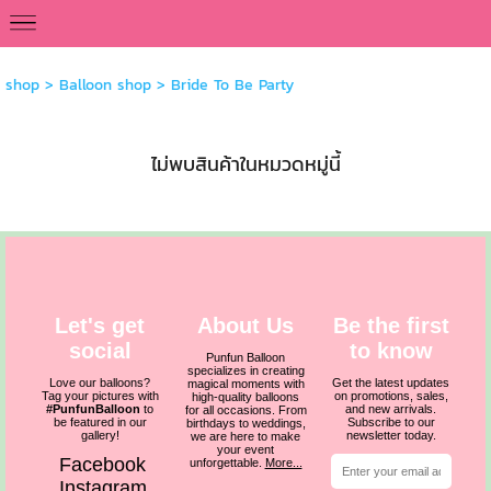
<
shop
>
Balloon shop
>
Bride To Be Party
ไม่พบสินค้าในหมวดหมู่นี้
Let's get
About Us
Be the first
social
to know
Punfun Balloon
specializes in creating
Love our balloons?
Get the latest updates
magical moments with
Tag your pictures with
on promotions, sales,
high-quality balloons
#PunfunBalloon
to
and new arrivals.
for all occasions. From
be featured in our
Subscribe to our
birthdays to weddings,
gallery!
newsletter today.
we are here to make
your event
Facebook
unforgettable.
More...
Instagram