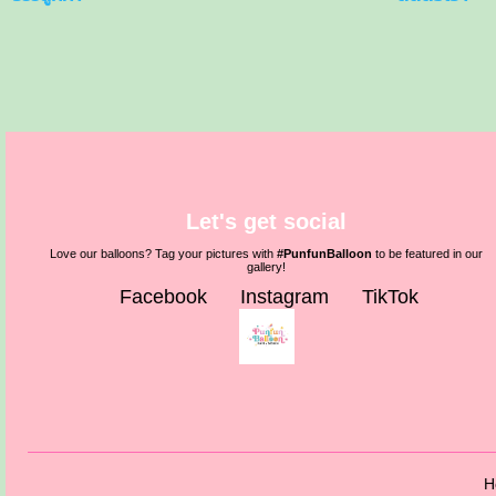
Let's get social
Love our balloons? Tag your pictures with
#PunfunBalloon
to be featured in our
gallery!
Facebook
Instagram
TikTok
H