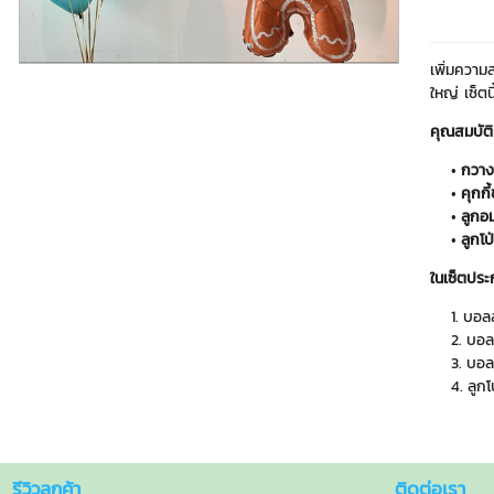
เพิ่มความ
ใหญ่ เซ็ต
คุณสมบัติ
กวางเ
คุกกี
ลูกอ
ลูกโป
ในเซ็ตประ
บอลล
บอลล
บอลล
ลูกโ
รีวิวลูกค้า
ติดต่อเรา