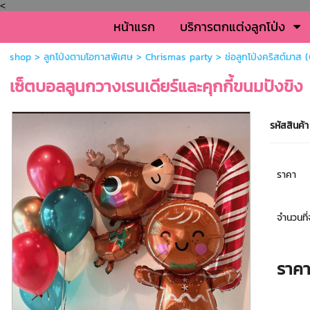
<
หน้าแรก
บริการตกแต่งลูกโป่ง
shop
>
ลูกโป่งตามโอกาสพิเศษ
>
Chrismas party
>
ช่อลูกโป่งคริสต์มาส
เซ็ตบอลลูนกวางเรนเดียร์และคุกกี้ขนมปังขิ
รหัสสินค้า
ราคา
จำนวนที่จ
ราค