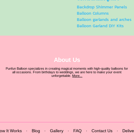
Backdrop Shimmer Panels
Balloon Columns
Balloon garlands and arches
Balloon Garland DIY Kits
About Us
Punfun Balloon specializes in creating magical moments with high-quality balloons for
all occasions. From birthdays to weddings, we are here to make your event
unforgettable.
More...
ow It Works
·
Blog
·
Gallery
·
FAQ
·
Contact Us
·
Delive