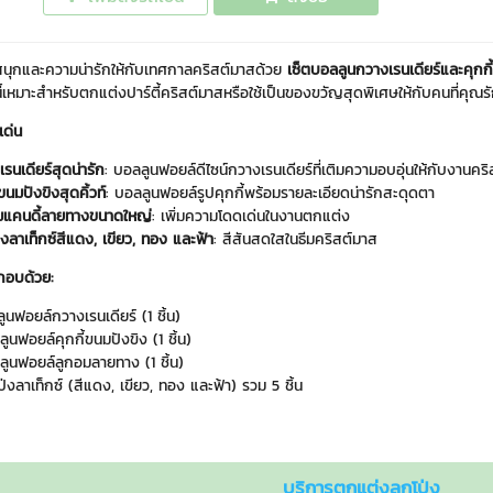
สนุกและความน่ารักให้กับเทศกาลคริสต์มาสด้วย
เซ็ตบอลลูนกวางเรนเดียร์และคุกกี
นี้เหมาะสำหรับตกแต่งปาร์ตี้คริสต์มาสหรือใช้เป็นของขวัญสุดพิเศษให้กับคนที่คุณร
เด่น
รนเดียร์สุดน่ารัก
: บอลลูนฟอยล์ดีไซน์กวางเรนเดียร์ที่เติมความอบอุ่นให้กับงานคร
้ขนมปังขิงสุดคิ้วท์
: บอลลูนฟอยล์รูปคุกกี้พร้อมรายละเอียดน่ารักสะดุดตา
มแคนดี้ลายทางขนาดใหญ่
: เพิ่มความโดดเด่นในงานตกแต่ง
่งลาเท็กซ์สีแดง, เขียว, ทอง และฟ้า
: สีสันสดใสในธีมคริสต์มาส
กอบด้วย:
ูนฟอยล์กวางเรนเดียร์ (1 ชิ้น)
ูนฟอยล์คุกกี้ขนมปังขิง (1 ชิ้น)
ูนฟอยล์ลูกอมลายทาง (1 ชิ้น)
ป่งลาเท็กซ์ (สีแดง, เขียว, ทอง และฟ้า) รวม 5 ชิ้น
บริการตกแต่งลูกโป่ง