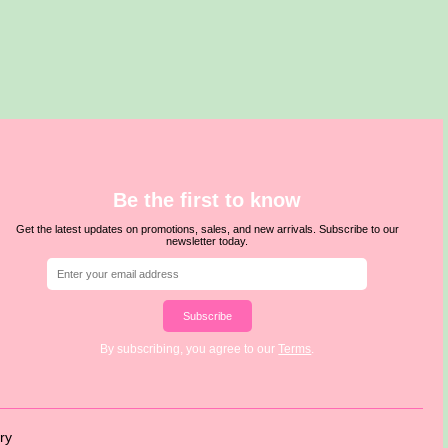
Be the first to know
Get the latest updates on promotions, sales, and new arrivals. Subscribe to our
newsletter today.
Subscribe
By subscribing, you agree to our
Terms
.
ry