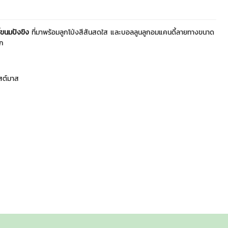
้ขนมปังขิง
ที่มาพร้อมลูกโป่งสีสันสดใส และบอลลูนลูกอมแคนดี้ลายทางขนาด
ัก
ิสต์มาส