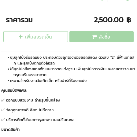
ราคารวม
2,500.00 ฿
เพิ่มลงรถเข็น
สั่งซื้อ
ซุ้มลูกโป่งธีมรถแข่ง ประกอบด้วยลูกโป่งฟอยล์รถสีแดง ตัวเลข "2" สีฟ้าเมทัลลิ
ก และลูกโป่งตกแต่งล้อรถ
ใช้ลูกโป่งสีพาสเทลฟ้าและขาวตกแต่งฐาน เพิ่มลูกโป่งดาวเงินและลายตารางหมา
กรุกเสริมบรรยากาศ
เหมาะสำหรับงานวันเกิดเด็ก หรือปาร์ตี้ธีมรถแข่ง
คุณสมบัติพิเศษ
:
✅ ออกแบบสวยงาม ถ่ายรูปขึ้นกล้อง
✅ วัสดุคุณภาพดี สีสด ไม่ซีดจาง
✅ บริการติดตั้งในเขตกรุงเทพฯ และปริมณฑล
ขนาดสินค้า
: