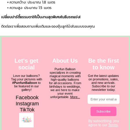
ความกว้าง: ประมาณ 1.8 เมตร
ความสูง: ประมาณ 1.5 เมตร
เปลี่ยนปาร์ตี้ธรรมดาให้เป็นงานสุดพิเศษในธีมรถแข่ง!
ติดต่อเราเพื่อสอบถามเพิ่มเติมและจองซุ้มลูกโป่งในแบบของคุณ
Let's get
About Us
Be the first
social
to know
Punfun Balloon
specializes in creating
Love our balloons?
Get the latest updates
magical moments with
Tag your pictures with
on promotions, sales,
high-quality balloons
#PunfunBalloon
to
and new arrivals.
for all occasions. From
be featured in our
Subscribe to our
birthdays to weddings,
gallery!
newsletter today.
we are here to make
your event
Facebook
unforgettable.
More...
Instagram
TikTok
Subscribe
By subscribing, you
agree to our
Terms
.