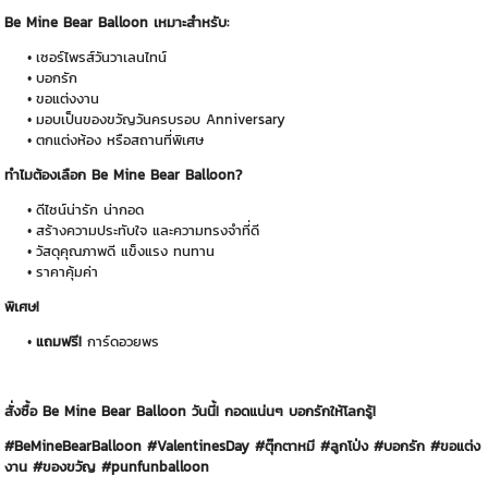
Be Mine Bear Balloon เหมาะสำหรับ:
เซอร์ไพรส์วันวาเลนไทน์
บอกรัก
ขอแต่งงาน
มอบเป็นของขวัญวันครบรอบ Anniversary
ตกแต่งห้อง หรือสถานที่พิเศษ
ทำไมต้องเลือก Be Mine Bear Balloon?
ดีไซน์น่ารัก น่ากอด
สร้างความประทับใจ และความทรงจำที่ดี
วัสดุคุณภาพดี แข็งแรง ทนทาน
ราคาคุ้มค่า
พิเศษ!
แถมฟรี!
การ์ดอวยพร
สั่งซื้อ Be Mine Bear Balloon วันนี้! กอดแน่นๆ บอกรักให้โลกรู้!
#BeMineBearBalloon #ValentinesDay #ตุ๊กตาหมี #ลูกโป่ง #บอกรัก #ขอแต่ง
งาน #ของขวัญ #punfunballoon