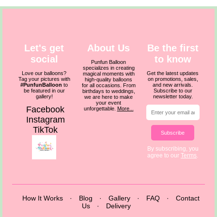
Let's get
About Us
Be the first
social
to know
Punfun Balloon
specializes in creating
Love our balloons?
Get the latest updates
magical moments with
Tag your pictures with
on promotions, sales,
high-quality balloons
#PunfunBalloon
to
and new arrivals.
for all occasions. From
be featured in our
Subscribe to our
birthdays to weddings,
gallery!
newsletter today.
we are here to make
your event
Facebook
unforgettable.
More...
Instagram
TikTok
Subscribe
By subscribing, you
agree to our
Terms
.
How It Works
·
Blog
·
Gallery
·
FAQ
·
Contact
Us
·
Delivery