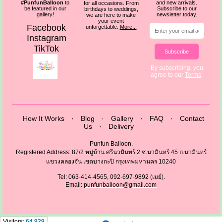
#PunfunBalloon
to
and new arrivals.
for all occasions. From
be featured in our
Subscribe to our
birthdays to weddings,
gallery!
newsletter today.
we are here to make
your event
Facebook
unforgettable.
More...
Instagram
TikTok
Subscribe
By subscribing, you
agree to our
Terms
.
How It Works
·
Blog
·
Gallery
·
FAQ
·
Contact
Us
·
Delivery
Punfun Balloon.
Registered Address: 87/2 หมู่บ้าน ศรีนวมินทร์ 2 ซ.นวมินทร์ 45 ถ.นวมินทร์
แขวงคลองจั่น เขตบางกะปิ กรุงเทพมหานคร 10240
Tel: 063-414-4565, 092-697-9892 (เมย์).
Email:
punfunballoon@gmail.com
Visitors:
64,929