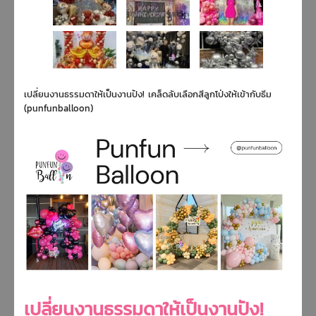
เปลี่ยนงานธรรมดาให้เป็นงานปัง! เคล็ดลับเลือกสีลูกโป่งให้เข้ากับธีม
(punfunballoon)
เปลี่ยนงานธรรมดาให้เป็นงานปัง!