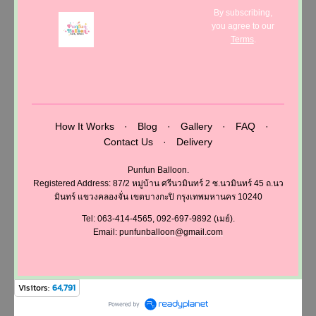
By subscribing,
you agree to our
Terms
.
How It Works
·
Blog
·
Gallery
·
FAQ
·
Contact Us
·
Delivery
Punfun Balloon.
Registered Address: 87/2 หมู่บ้าน ศรีนวมินทร์ 2 ซ.นวมินทร์ 45 ถ.นว
มินทร์ แขวงคลองจั่น เขตบางกะปิ กรุงเทพมหานคร 10240
Tel: 063-414-4565, 092-697-9892 (เมย์).
Email:
punfunballoon@gmail.com
Visitors:
64,791