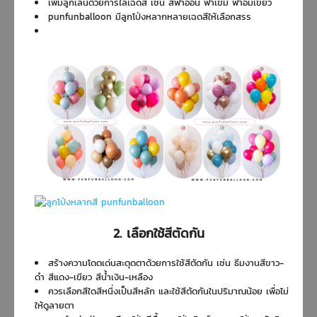
เพิ่มลูกเล่นด้วยการไล่เฉดสี เช่น สีฟ้าอ่อน ฟ้าเข้ม ฟ้าอมเขียว
punfunballoon มีลูกโป่งหลากหลายเฉดสีให้เลือกสรร
2. เลือกใช้สีตัดกัน
สร้างความโดดเด่นสะดุดตาด้วยการใช้สีตัดกัน เช่น ธีมงานสีขาว-
ดำ สีแดง-เขียว สีน้ำเงิน-เหลือง
ควรเลือกสีใดสีหนึ่งเป็นสีหลัก และใช้สีตัดกันในปริมาณน้อย เพื่อไม่
ให้ดูลายตา